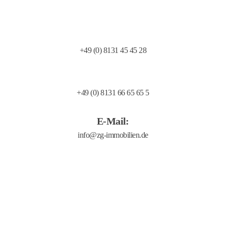
Telefon:
+49 (0) 8131 45 45 28
Telefax:
+49 (0) 8131 66 65 65 5
E-Mail:
Allgemeine Geschäftsbedingungen
Transparency Document
Verhaltenskodex
Barrierefreiheit
Impressum
Datenschutzerklärung