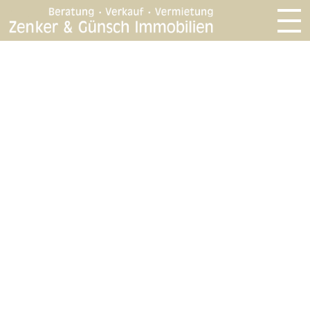
Services für Käufer
Unser Immobilienmaklerbüro
unterstützt Sie gerne
bei der Suche nach Wohn-Gewerbe-
oder Anlageimmobilien.
Beschreiben Sie uns Ihr Gesuch und mailen Sie uns
Ihre Anfrage an
Kontakt