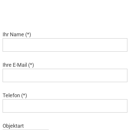
Sie suchen Ihre Traum-Immobilie? Wir helfen Ihnen
gern weiter. Beschreiben Sie uns Ihre
Wunschimmobilie und wir kontaktieren Sie.
Ihr Name (*)
Ihre E-Mail (*)
Telefon (*)
Objektart