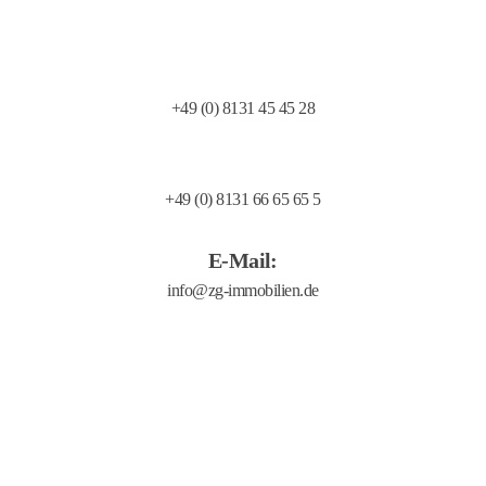
Telefon:
+49 (0) 8131 45 45 28
Telefax:
+49 (0) 8131 66 65 65 5
E-Mail:
Allgemeine Geschäftsbedingungen
Transparency Document
Verhaltenskodex
Barrierefreiheit
Impressum
Datenschutzerklärung