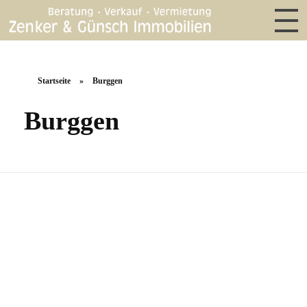
Startseite
»
Burggen
Burggen